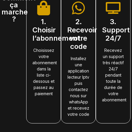
ça
marche
?
1.
2.
3.
Choisir
Recevoir
Support
l’abonnement
votre
24/7
code
Choisissez
Recevez
votre
un support
Installez
abonnement
très réactif
une
dans la
24/7
application
liste ci-
pendant
lecteur Iptv
dessous et
toute la
puis
passez au
durée de
contactez
paiement
votre
nous sur
abonnement
whatsApp
et recevez
votre code